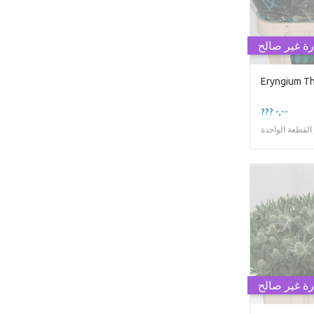
رة غير صالح
??? -,--
لقطعة الواحدة
رة غير صالح