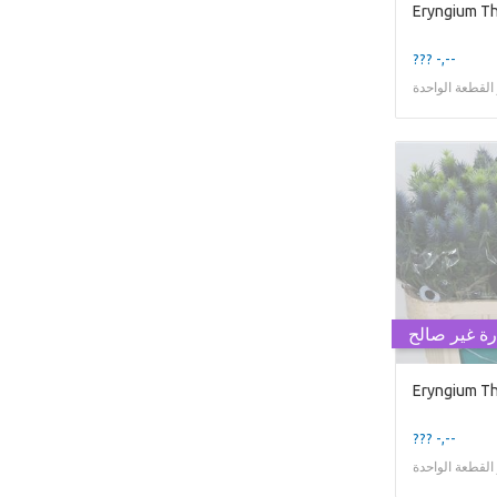
??? -,--
لقطعة الواحدة
رة غير صالح
??? -,--
لقطعة الواحدة