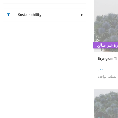
Sustainability
رة غير صالح
??? -,--
لقطعة الواحدة